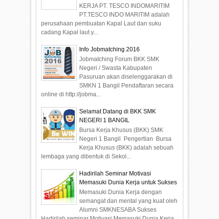
KERJA PT. TESCO INDOMARITIM
PT.TESCO INDO MARITIM adalah
perusahaan pembuatan Kapal Laut dan suku
cadang Kapal laut y...
Info Jobmatching 2016
Jobmatching Forum BKK SMK
Negeri / Swasta Kabupaten
Pasuruan akan diselenggarakan di
SMKN 1 Bangil Pendaftaran secara
online di http://jobma...
Selamat Datang di BKK SMK
NEGERI 1 BANGIL
Bursa Kerja Khusus (BKK) SMK
Negeri 1 Bangil Pengertian Bursa
Kerja Khusus (BKK) adalah sebuah
lembaga yang dibentuk di Sekol...
Hadirilah Seminar Motivasi
Memasuki Dunia Kerja untuk Sukses
Memasuki Dunia Kerja dengan
semangat dan mental yang kuat oleh
Alumni SMKNESABA Sukses
Hadirilah seminar Motivasi Memasuki Dunia Kerja