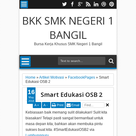
BKK SMK NEGERI 1
BANGIL
Bursa Kerja Khusus SMK Negeri 1 Bangil
Home
»
Artikel Motivasi
»
FacebookPages
»
Smart
Edukasi OSB 2
16
Smart Edukasi OSB 2
May
2016
A
+
A
-
Print
Email
Kebiasaan baik memang sulit dilakukan! Sulit kita
biasakan! Tetapi pasti sangat bermanfaat untuk
masa depan kita, bahkan akan membuka pintu
sukses buat kita. #SmartEdukasiOSB2 via
Lumbungguru