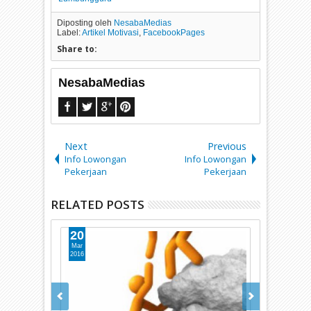
Diposting oleh
NesabaMedias
Label:
Artikel Motivasi
,
FacebookPages
Share to:
NesabaMedias
Next
Previous
Info Lowongan
Info Lowongan
Pekerjaan
Pekerjaan
RELATED POSTS
20
18
Mar
Nov
2016
2015