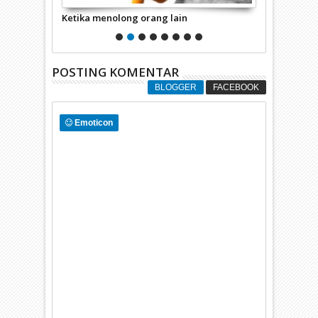
Ketika menolong orang lain
KEHENDAK 
POSTING KOMENTAR
BLOGGER
FACEBOOK
Emoticon